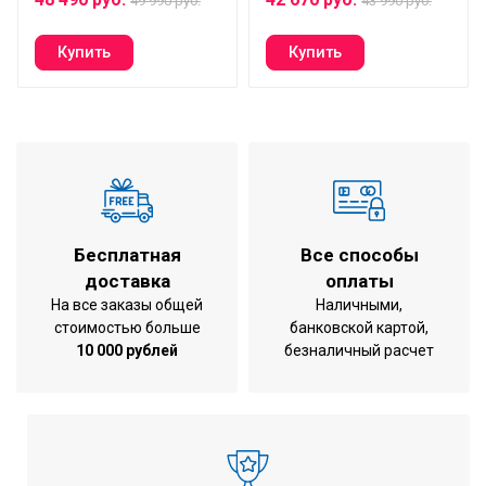
49 990 руб.
43 990 руб.
WiFi-управление, пульт ДУ
есть
100-240 В/ 50-60
Гигиенический диск Venta х 3 шт для
Напряжение в сети
Гц
AH902/AW902/LPH60/LW60/LW62
Гарантия
2 года
Артикул - 2121200
Модельный ряд - AH902\AW902\LPH60/LW60/LW62
Срок службы - 3 месяц
Бесплатная
Все способы
19 960 руб.
доставка
оплаты
На все заказы общей
Наличными,
стоимостью больше
банковской картой,
10 000 рублей
безналичный расчет