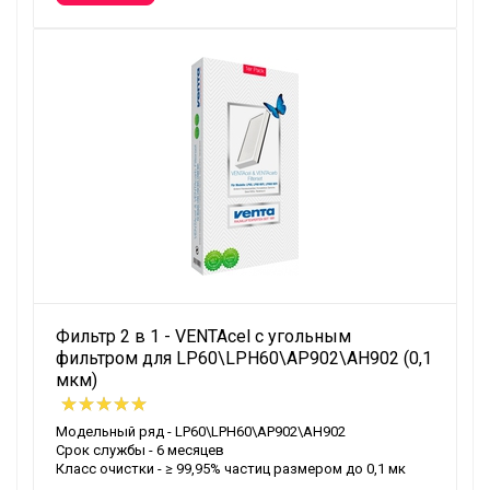
Фильтр 2 в 1 - VENTAcel с угольным
фильтром для LP60\LPH60\AP902\AH902 (0,1
мкм)
Модельный ряд - LP60\LPH60\AP902\AH902
Срок службы - 6 месяцев
Класс очистки - ≥ 99,95% частиц размером до 0,1 мк