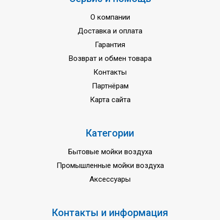
О компании
Доставка и оплата
Гарантия
Возврат и обмен товара
Контакты
Партнёрам
Карта сайта
Категории
Бытовые мойки воздуха
Угольный фильтр VENTAcarb - дополнение к
фильтру PREMIUM VENTAcel H13 для
Промышленные мойки воздуха
LP60/LPH60/AP902/AH902
Аксессуары
Артикул - 2122100
Модельный ряд - для LP60\LPH60\AP902\AH902
Контакты и информация