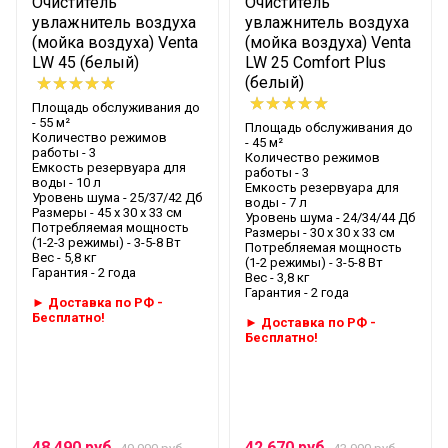
Очиститель
Очиститель
Размеры, см
61 х 30 х 52
увлажнитель воздуха
увлажнитель воздуха
Артикул - 2121100
(мойка воздуха) Venta
(мойка воздуха) Venta
Вес, кг
13
Модельный ряд - AH902\AW902\LPH60/LW60/LW62
LW 45 (белый)
LW 25 Comfort Plus
Срок службы - 3 месяца
Потребляемая мощность, Вт (1-
(белый)
7/8/14/20/30
5 режимы)
Площадь обслуживания до
- 55 м²
Площадь обслуживания до
Количество режимов работы
5
Количество режимов
7 470 руб.
- 45 м²
работы - 3
Количество режимов
Интерактивный сенсорный
Емкость резервуара для
работы - 3
есть
воды - 10 л
дисплей
Емкость резервуара для
Уровень шума - 25/37/42 Дб
воды - 7 л
Размеры - 45 х 30 х 33 см
Уровень шума -
24/34/44
Дб
Цветовой индикатор качества
зеленый -
Потребляемая мощность
Размеры - 30 х 30 х 33 см
(1-2-3 режимы) - 3-5-8 Вт
воздуха
хороший,
Потребляемая мощность
Вес - 5,8 кг
(1-2 режимы) -
3-5-8
Вт
Гарантия -
2 года
бордовый - опасный
Вес - 3,8 кг
Гарантия - 2 года
► Доставка по РФ -
Таймер
1/3/5/7/9 ч
Бесплатно!
► Доставка по РФ -
Бесплатно!
Автоматический режим
есть
Ночной режим
есть
Блокировка от детей
есть
Программа очистки прибора
есть
48 490 руб.
42 670 руб.