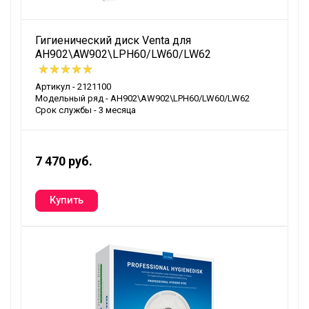
Гигиенический диск Venta для
AH902\AW902\LPH60/LW60/LW62
Артикул - 2121100
Модельный ряд - AH902\AW902\LPH60/LW60/LW62
Срок службы - 3 месяца
7 470 руб.