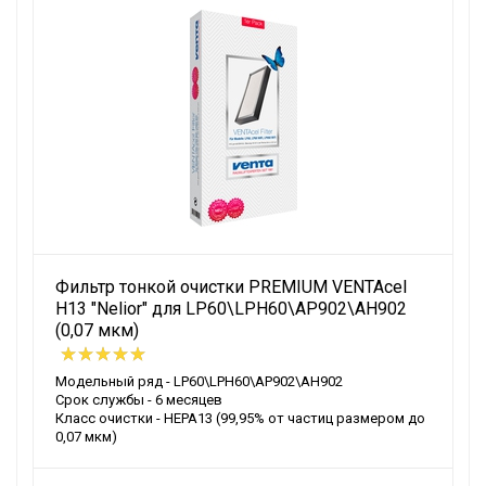
Фильтр тонкой очистки PREMIUM VENTAcel
H13 "Nelior" для LP60\LPH60\AP902\AH902
(0,07 мкм)
Модельный ряд - LP60\LPH60\AP902\AH902
Срок службы - 6 месяцев
Класс очистки - HEPA13 (99,95% от частиц размером до
0,07 мкм)