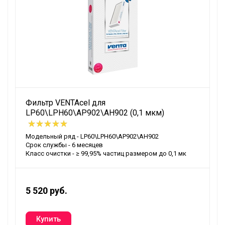
Фильтр VENTAcel для
LP60\LPH60\AP902\AH902 (0,1 мкм)
Модельный ряд - LP60\LPH60\AP902\AH902
Срок службы - 6 месяцев
Класс очистки - ≥ 99,95% частиц размером до 0,1 мк
5 520 руб.