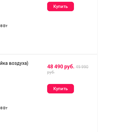
8 Вт
йка воздуха)
48 490 руб.
49 990
руб.
8 Вт