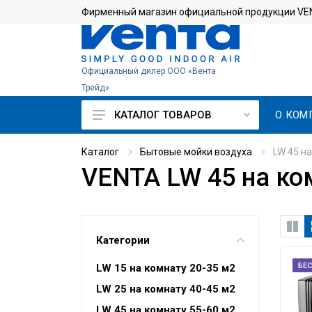
Фирменный магазин официальной продукции VEN
Официальный дилер ООО «Вента
Трейд»
О КОМ
КАТАЛОГ ТОВАРОВ
Бытовые мойки воздуха
Каталог
Бытовые мойки воздуха
LW 45 на
VENTA LW 45 на ко
LW 15 на комнату 20-35 м2
LW 25 на комнату 40-45 м2
LW 45 на комнату 55-60 м2
Категории
AH 902 на комнату до 70 м2
БЕ
LW 15 на комнату 20-35 м2
LW 74 на комнату до 90 м2
LW 25 на комнату 40-45 м2
LPH 60 WiFi на комнату до 95
LW 45 на комнату 55-60 м2