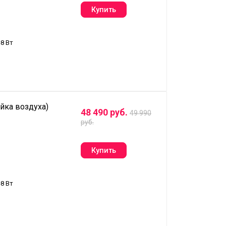
8 Вт
йка воздуха)
48 490 руб.
49 990
руб.
8 Вт