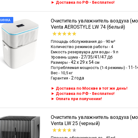
► Доставка по РФ - Бесплатно!
Очиститель увлажнитель воздуха (мо
ВИНКА
Venta AEROSTYLE LW 74 (белый)
Площадь обслуживания до - 90 м²
Количество режимов работы - 4
Емкость резервуара для воды - 9 л
27/35/41/47
Уровень шума -
Дб
42 х 29 х 54
Размеры -
см
11-1
Потребляемая мощность (1-4 режимы) -
Вес - 10,5 кг
2 года
Гарантия -
► Доставка по Москве в тот же день!
► Доставка по РФ - Бесплатно!
►
Оплата при получении!
Очиститель увлажнитель воздуха (мо
Venta LW 25 (черный)
Площадь обслуживания до - 40 м²