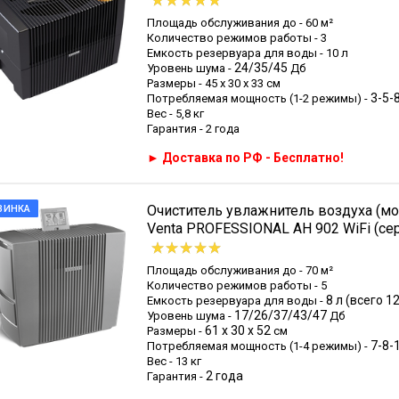
Площадь обслуживания до - 60 м²
Количество режимов работы - 3
Емкость резервуара для воды - 10 л
24/35/45
Уровень шума -
Дб
Размеры - 45 х 30 х 33 см
3-5-
Потребляемая мощность (1-2 режимы) -
Вес - 5,8 кг
Гарантия - 2 года
► Доставка по РФ - Бесплатно!
Очиститель увлажнитель воздуха (мо
ВИНКА
Venta PROFESSIONAL AH 902 WiFi (се
Площадь обслуживания до - 70 м²
Количество режимов работы - 5
8 л (всего 12
Емкость резервуара для воды -
17/26/37/43/47
Уровень шума -
Дб
61 х 30 х 52
Размеры -
см
7-8-
Потребляемая мощность (1-4 режимы) -
Вес - 13 кг
2 года
Гарантия -