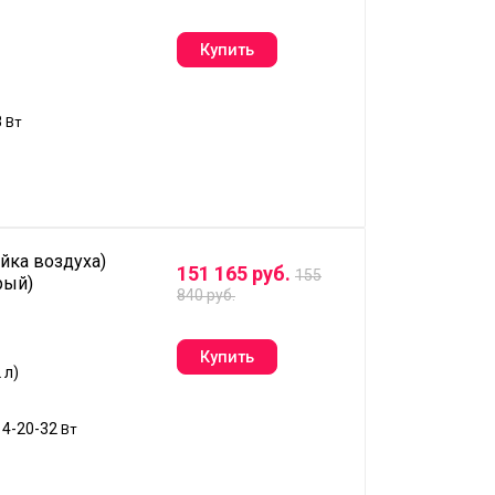
8
Вт
йка воздуха)
151 165 руб.
155
рый)
840 руб.
 л)
14-20-32
Вт