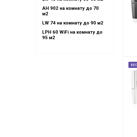
м2
AH 902 на комнату до 70
м2
Промышленные мойки
воздуха
LW 74 на комнату до 90 м2
LW62 WiFi на помещение до
LPH 60 WiFi на комнату до
250м2
95 м2
Аксессуары
БЕ